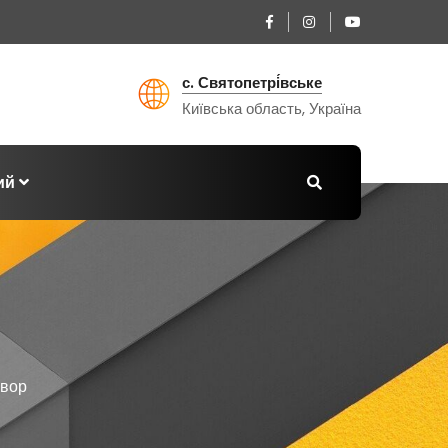
с. Святопетрі́вське
Київська область, Україна
ий
овор